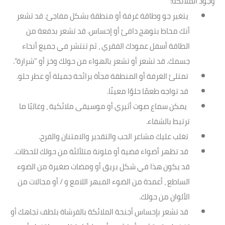
وجود الملائكة:
يتغير جو وطاقة غرفة أو منطقة بشكل مفاجئ. قد تشعر
أنك محاط بتوهج دافئ أو إحساس. قد تشعر بدفعة من
الطاقة أسفل عمودك الفقري ، ثم تنتشر في جميع أنحاء
جسمك. قد تشعر أو تشعر بالهواء من حولك وخز أو "شرارة".
تمتلئ الغرفة أو المنطقة فجأة برائحة جميلة أو عطر حلو.
قد تواجه طعمًا حلوًا معينًا.
يمكن سماع صوت أثيري أو موسيقى ملائكية ، وغالبًا ما
ترتبط بالشفاء.
تغلب عليك مشاعر الحب والتقدير والامتنان والفرح.
قد تظهر أضواء فضية أو ملونة متلألئة من حولك للحظات.
قد يكون هذا في شكل بريق أو ومضات صغيرة من الضوء
الساطع ، أعمدة من الضوء المبهر اللامع و / أو مجالات من
الألوان من حولك.
قد تشعر بإحساس أجنحة الملائكة بالفرشاة بلطف تجاهك أو