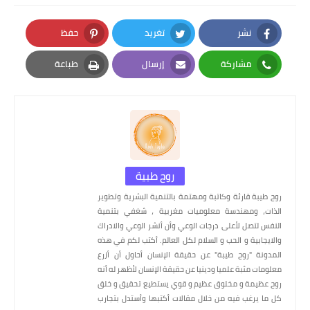
نشر
تغريد
حفظ
Pinterest
Twitter
Facebook
مشاركة
إرسال
طباعة
Print
Email
Whatsapp
روح طبية
روح طيبة قارئة وكاتبة ومهتمة بالتنمية البشرية وتطوير
الذات، ومهندسة معلوميات مغربية ، شغفي بتنمية
النفس لتصل لأعلى درجات الوعي وأن أنشر الوعي والادراك
والايجابية و الحب و السلام لكل العالم. أكتب لكم في هذه
المدونة "روح طيبة" عن حقيقة الإنسان أحاول أن أزرع
معلومات مثبة علميا ودينيا عن حقيقة الإنسان لأظهر له أنه
روح عظيمة و مخلوق عظيم و قوي يستطيع تحقيق و خلق
كل ما يرغب فيه من خلال مقالات أكتبها وأستدل بتجارب