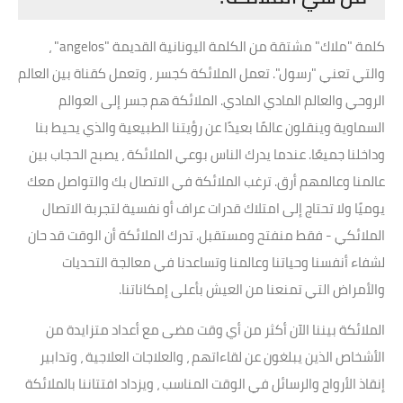
كلمة "ملاك" مشتقة من الكلمة اليونانية القديمة "angelos" ،
والتي تعني "رسول". تعمل الملائكة كجسر ، وتعمل كقناة بين العالم
الروحي والعالم المادي المادي. الملائكة هم جسر إلى العوالم
السماوية وينقلون عالمًا بعيدًا عن رؤيتنا الطبيعية والذي يحيط بنا
وداخلنا جميعًا. عندما يدرك الناس بوعي الملائكة ، يصبح الحجاب بين
عالمنا وعالمهم أرق. ترغب الملائكة في الاتصال بك والتواصل معك
يوميًا ولا تحتاج إلى امتلاك قدرات عراف أو نفسية لتجربة الاتصال
الملائكي - فقط منفتح ومستقبل. تدرك الملائكة أن الوقت قد حان
لشفاء أنفسنا وحياتنا وعالمنا وتساعدنا في معالجة التحديات
والأمراض التي تمنعنا من العيش بأعلى إمكاناتنا.
الملائكة بيننا الآن أكثر من أي وقت مضى مع أعداد متزايدة من
الأشخاص الذين يبلغون عن لقاءاتهم ، والعلاجات العلاجية ، وتدابير
إنقاذ الأرواح والرسائل في الوقت المناسب ، ويزداد افتتاننا بالملائكة