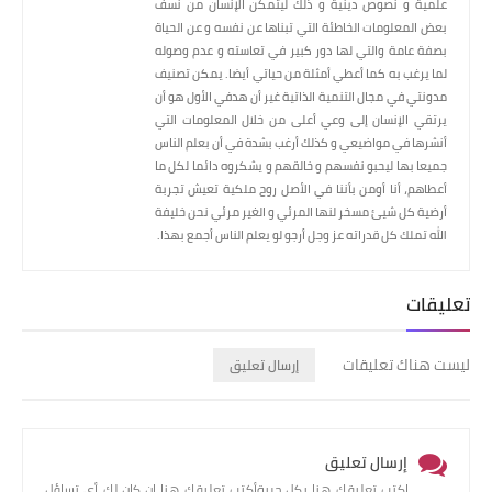
علمية و نصوص دينية و ذلك ليتمكن الإنسان من نسف
بعض المعلومات الخاطئة التي تبناها عن نفسه و عن الحياة
بصفة عامة والتي لها دور كبير في تعاسته و عدم وصوله
لما يرغب به كما أعطي أمثلة من حياتي أيضا. يمكن تصنيف
مدونتي في مجال التنمية الذاتية غير أن هدفي الأول هو أن
يرتقي الإنسان إلى وعي أعلى من خلال المعلومات التي
أنشرها في مواضيعي و كذلك أرغب بشدة في أن بعلم الناس
جميعا بها ليحبو نفسهم و خالقهم و يشكروه دائما لكل ما
أعطاهم، أنا أومن بأننا في الأصل روح ملكية تعيش تجربة
أرضية كل شيئ مسخر لنها المرئي و الغير مرئي نحن خليفة
الله تملك كل قدراته عز وجل أرجو لو يعلم الناس أجمع بهذا.
تعليقات
ليست هناك تعليقات
إرسال تعليق
إرسال تعليق
اكتب تعليقك هنا بكل حريةأكتب تعليقك هنا إن كان لك أي تساؤل