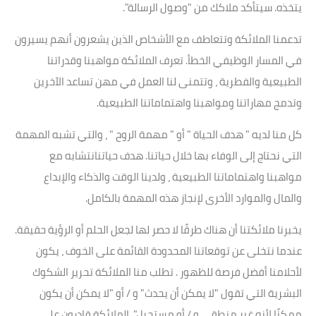
يتخذه. سيتأكد ملاكك من "وصول الرسالة".
تدعمنا الملائكة وتتعاطف مع الأشخاص الذين يشعرون أنهم يسيرون
في المسار الوظيفي الخطأ. تعرف الملائكة مواهبنا وقدراتنا
الطبيعية والفطرية ، وتتمنى لنا العمل في مهن تساعد الآخرين
وتدمج مهاراتنا ومواهبنا واهتماماتنا الطبيعية.
كل منا لديه " هدف الحياة " أو " مهمة الروح " ، والتي تشبه المهمة
التي نحتاج إلى الوفاء بها خلال حياتنا. هدف حياتنا
نتشابه مع
مواهبنا واهتماماتنا الطبيعية ، ولدينا الوقت والذكاء والإبداع
والمال والموارد الأخرى لإنجاز هذه المهمة بالكامل.
يخبرنا ملائكتنا أن هناك طرقًا لا حصر لها لجعل الحلم أو الرؤية حقيقة.
عندما نتخلى عن توقعاتنا المحدودة القائمة على الخوف ، يكون
لأحلامنا أفضل فرصة للظهور . تطلب منا الملائكة تحرير الشكوك
البشرية التي تقول "لا يمكن أن يحدث" و / أو "لا يمكن أن يكون
ممكنًا لأنه غير منطقي و / أو مستحيل". الملائكة قادرون على