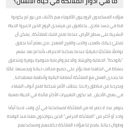
ما هي ادوار الملائكة في حياة الانسان؟
هؤلاء المساعدون الروحيون الأقوياء هم كائنات من نور لم يكونوا
قط في جسد مادي ، يختلفون عن مرشدي الروح الذين اختبروا الحياة
البشرية على سطح الأرض. عندما تفتح قلبك للملائكة ، يمكن أن
تمتلئ حياتك بالعجب والحب والفرح المعجز. نحن نعلم أننا نحقق
تواصلًا ملائكيًا حقيقيًا عندما يمكننا الاعتراف بأننا لم نعد نشعر
"بالوحدة". الحماية والإرشاد والدعم والرعاية متوفرة بوفرة وتتدفق
بنشاط في اتجاهنا مما يؤثر على جميع مجالات حياتنا ويحسنها. غالبًا
ما يتحدى العمل مع الملائكة أنماطنا البالية وأنظمة معتقداتنا ،
ويخرجنا من مناطق راحتنا. يتطلب الأمر شجاعة لفتح أبواب الشفاء.
في بعض الأحيان ، قد تكون التغييرات الأكثر فائدة في الحياة صعبة.
يتوفر عدد لا حصر له من الملائكة لمساعدتنا في أي وقت. لدينا أيضًا
واحد أو أكثر من "الملائكة الحراس" الذين يتواجدون معنا منذ الولادة
وطوال حياتنا. يقدم لنا هؤلاء الملائكة حكمتهم ومساعدتهم