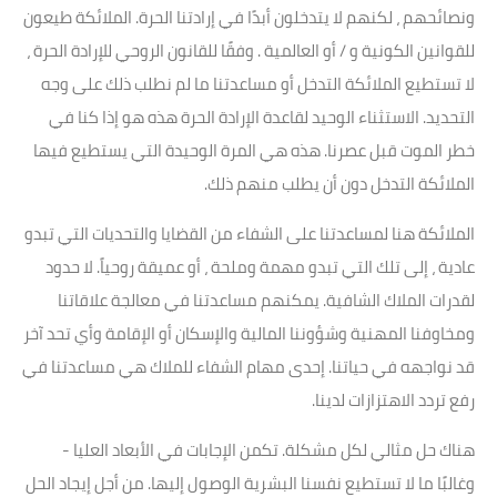
ونصائحهم ، لكنهم لا يتدخلون أبدًا في إرادتنا الحرة. الملائكة طيعون
للقوانين الكونية و / أو العالمية . وفقًا للقانون الروحي للإرادة الحرة ،
لا تستطيع الملائكة التدخل أو مساعدتنا ما لم نطلب ذلك على وجه
التحديد. الاستثناء الوحيد لقاعدة الإرادة الحرة هذه هو إذا كنا في
خطر الموت قبل عصرنا. هذه هي المرة الوحيدة التي يستطيع فيها
الملائكة التدخل دون أن يطلب منهم ذلك.
الملائكة هنا لمساعدتنا على الشفاء من القضايا والتحديات التي تبدو
عادية ، إلى تلك التي تبدو مهمة وملحة ، أو عميقة روحياً. لا حدود
لقدرات الملاك الشافية. يمكنهم مساعدتنا في معالجة علاقاتنا
ومخاوفنا المهنية وشؤوننا المالية والإسكان أو الإقامة وأي تحد آخر
قد نواجهه في حياتنا. إحدى مهام الشفاء للملاك هي مساعدتنا في
رفع تردد الاهتزازات لدينا.
هناك حل مثالي لكل مشكلة. تكمن الإجابات في الأبعاد العليا -
وغالبًا ما لا تستطيع نفسنا البشرية الوصول إليها. من أجل إيجاد الحل