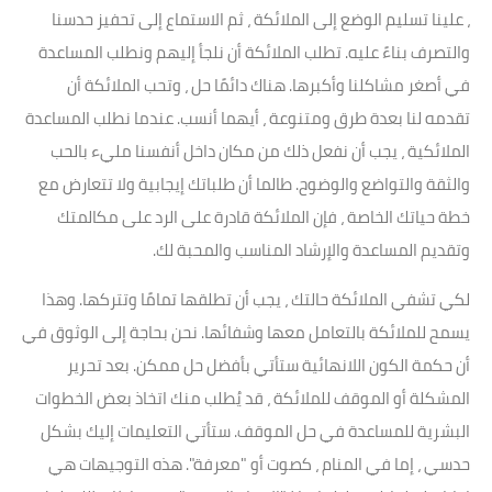
، علينا تسليم الوضع إلى الملائكة ، ثم الاستماع إلى تحفيز حدسنا
والتصرف بناءً عليه. تطلب الملائكة أن نلجأ إليهم ونطلب المساعدة
في أصغر مشاكلنا وأكبرها. هناك دائمًا حل ، وتحب الملائكة أن
تقدمه لنا بعدة طرق ومتنوعة ، أيهما أنسب. عندما نطلب المساعدة
الملائكية ، يجب أن نفعل ذلك من مكان داخل أنفسنا مليء بالحب
والثقة والتواضع والوضوح. طالما أن طلباتك إيجابية ولا تتعارض مع
خطة حياتك الخاصة ، فإن الملائكة قادرة على الرد على مكالمتك
وتقديم المساعدة والإرشاد المناسب والمحبة لك.
لكي تشفي الملائكة حالتك ، يجب أن تطلقها تمامًا وتتركها. وهذا
يسمح للملائكة بالتعامل معها وشفائها. نحن بحاجة إلى الوثوق في
أن حكمة الكون اللانهائية ستأتي بأفضل حل ممكن. بعد تحرير
المشكلة أو الموقف للملائكة ، قد يُطلب منك اتخاذ بعض الخطوات
البشرية للمساعدة في حل الموقف. ستأتي التعليمات إليك بشكل
حدسي ، إما في المنام ، كصوت أو "معرفة". هذه التوجيهات هي