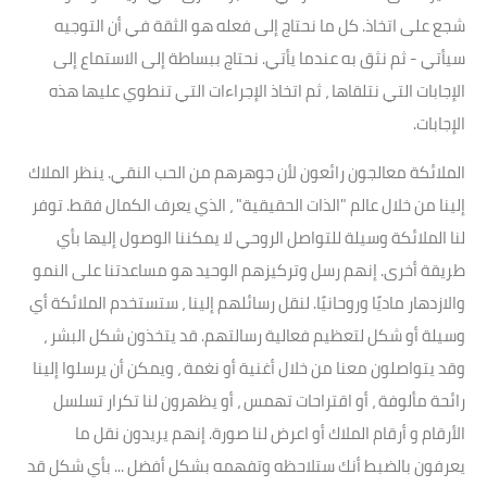
شجع على اتخاذ. كل ما نحتاج إلى فعله هو الثقة في أن التوجيه
سيأتي - ثم نثق به عندما يأتي. نحتاج ببساطة إلى الاستماع إلى
الإجابات التي نتلقاها ، ثم اتخاذ الإجراءات التي تنطوي عليها هذه
الإجابات.
الملائكة معالجون رائعون لأن جوهرهم من الحب النقي. ينظر الملاك
إلينا من خلال عالم "الذات الحقيقية" ، الذي يعرف الكمال فقط. توفر
لنا الملائكة وسيلة للتواصل الروحي لا يمكننا الوصول إليها بأي
طريقة أخرى. إنهم رسل وتركيزهم الوحيد هو مساعدتنا على النمو
والازدهار ماديًا وروحانيًا. لنقل رسائلهم إلينا ، ستستخدم الملائكة أي
وسيلة أو شكل لتعظيم فعالية رسالتهم. قد يتخذون شكل البشر ،
وقد يتواصلون معنا من خلال أغنية أو نغمة ، ويمكن أن يرسلوا إلينا
رائحة مألوفة ، أو اقتراحات تهمس ، أو يظهرون لنا تكرار تسلسل
الأرقام و أرقام الملاك أو اعرض لنا صورة. إنهم يريدون نقل ما
يعرفون بالضبط أنك ستلاحظه وتفهمه بشكل أفضل ... بأي شكل قد