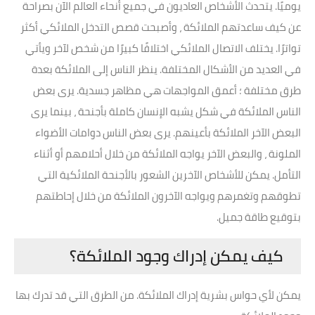
يوميًا. يتحدث الأشخاص العاديون في جميع أنحاء العالم الآن بصراحة
عن كيف ساعدتهم الملائكة ، وأصبحت قصص التدخل الملائكي أكثر
تواترًا. يختلف الاتصال الملائكي اختلافًا كبيرًا من شخص لآخر ويأتي
في العديد من الأشكال المختلفة. ينظر الناس إلى الملائكة بعدة
طرق مختلفة ؛ أعمق المواجهات هي مظاهر جسدية. يرى بعض
الناس الملائكة في شكل يشبه الإنسان كاملة بأجنحة ، بينما يرى
البعض الآخر الملائكة بأعينهم. يرى بعض الناس دوامات الأضواء
الملونة ، والبعض الآخر يواجه الملائكة من خلال أحلامهم أو أثناء
التأمل. يمكن للأشخاص الآخرين الشعور بالأجنحة الملائكية التي
تطوقهم وتغمرهم ويواجه الآخرون الملائكة من خلال إحاطتهم
بتوقيع طاقة جميل.
كيف يمكن إدراك وجود الملائكة؟
يمكن لأي حواس بشرية إدراك الملائكة. من الطرق التي قد تدرك بها