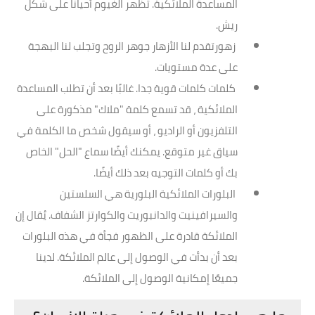
المساعدة الملائكية. تظهر الغيوم أحيانًا على شكل
ريش.
زهورتقدم لنا الأزهار جوهر الروح وتجلب لنا البهجة
على عدة مستويات.
كلمات كلمات قوية جدا. غالبًا بعد أن تطلب المساعدة
الملائكية ، قد تسمع كلمة "ملاك" مذكورة على
التلفزيون أو الراديو ، أو سيقول شخص ما الكلمة في
سياق غير متوقع. يمكنك أيضًا سماع "الحل" الخاص
بك أو كلمات التوجيه بعد ذلك أيضًا.
البلورات الملائكية البلورية هي السلستين
والسيرافينيت والدانبوريت والكوارتز الشفاف. يُقال إن
الملائكة قادرة على الظهور فجأة في هذه البلورات
بعد أن بدأت في الوصول إلى عالم الملائكة. لدينا
جميعًا إمكانية الوصول إلى الملائكة.