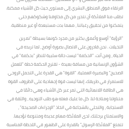
الارتقاء فوق المنطق البشري إلى مستوى حيث كل الأشياء ممكنة.
تطلب منا الملائكة أن نتحرر من كل مخاوفنا وشكوكهم حتى
يتمكنوا من تحقيق رغباتنا ، مهما بدت مستبعدة أو غير منطقية.
"الرؤية" أوسع وأعمق بكثير من مجرد كونها بسيطة "
تمرين
التخيلات . نحن قادرون على الاتصال بصورة أوضح ، لما تريده في
الحياة ، ومن أنت. "الحكمة" ليست حالة سلبية للنظر "بحكمة" في
الشؤون الإنسانية من مسافة بعيدة - تقترح الحكمة خطة "للعمل
الصحيح" والبصيرة العملية. "القوة" هي القدرة على التحمل الروحي
للاستمرار في طريقك. إنها ليست قوة إجهادية على الظروف. القوة
هي الطاقة اللانهائية التي تمر عبر كل الأشياء وهي دائمًا في
متناولنا ومتاحة لنا. كل ما عليك فعله هو طلب التوجيه ، والثقة في
الاستجابة ، والتحلي بالشجاعة في اتخاذ "الإجراءات الصحيحة" ،
والاستمتاع برحلتك. لدى الملائكة مهام عديدة ومتنوعة تؤديها.
تتمتع "الملائكة الرسول" بالقدرة على الظهور في اللحظة المناسبة