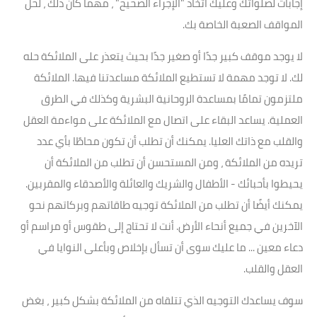
إجابات لصلواتك وعليك اتخاذ "الإجراء الصحيح" ، مهما كان ذلك ، لحل
المواقف الصعبة الخاصة بك.
لا يوجد موقف كبير جدًا أو صغير جدًا بحيث يتعذر على الملائكة حله
لك. لا توجد مهمة لا تستطيع الملائكة مساعدتنا فيها. الملائكة
ملتزمون تمامًا بمساعدة الروحانية البشرية وكذلك في الطرق
العملية. يساعد البقاء على اتصال مع الملائكة على مواءمة العقل
والقلب مع ذاتك العليا. يمكنك أن تطلب أن تكون محاطًا بأي عدد
تريده من الملائكة ، ومن المستحسن أن تطلب من الملائكة أن
يحيطوا بأحبائك - الأطفال والشريك والعائلة والأصدقاء والمقربين.
يمكنك أيضًا أن تطلب من الملائكة توجيه طاقاتهم وبركاتهم نحو
الآخرين في جميع أنحاء الأرض. أنت لا تحتاج إلى طقوس أو مراسم أو
دعاء معين ... ما عليك سوى أن تسأل بإخلاص وبأعلى النوايا في
العقل والقلب.
سوف يساعدك التوجيه الذي تتلقاه من الملائكة بشكل كبير ، بغض