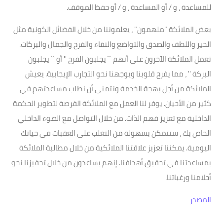
للمساعدة ، و / أو المساعدة ، و / أو حفظ الموقف.
بعض الملائكة "ملهمون" ، يعلموننا من خلال الفضائل الكونية مثل
الخير واللطف والصدق والتواضع والنقاء والفرح والجمال والبركات.
تعمل الملائكة الآخرون على أنهم `` يجلبون الفرح '' أو `` يجلبون
البركة '' ، مما يفرح قلوبنا ويوجهنا نحو التجارب الإيجابية. يعيش
الملائكة من أجل بهجة الخدمة ونتمنى أن نطلب مساعدتهم في
كثير من الأحيان. يوفر لنا العمل مع الملائكة الفرصة لتطوير الحكمة
الداخلية مع تعزيز فهم الذات. من خلال التواصل مع الضوء الداخلي
الخاص بك ، ستتمكن بسهولة من التغلب على العقبات في حياتك
اليومية. يمكننا تعزيز علاقتنا الملائكية من خلال مطالبة الملائكة
بمساعدتنا في تحقيق أهدافنا. إنهم يساعدون من خلال تحفيزنا نحو
أحلامنا ورغباتنا.
المصدر