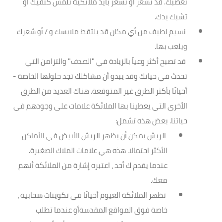
تغضبك. قد تشعر أو تشعر بأيد ملائكية تلمس كتفيك أو
تشبك يدك.
نسيم لطيف من أي مكان قد يلتقط ملابسك و / أو شعرك
ويلعب بها.
قد تصبح أكثر وعياً بالزيادة في "الصدف" والتزامن التي
تحدث في حياتك وقد يبدو أن مشاكلك تجد حلولها الخاصة -
أحيانًا بأكثر الطرق غير المتوقعة. هناك العديد من الطرق
الأخرى التي يعطينا بها الملائكة علامات على وجودهم في
حياتنا. بعض هذه تشمل:
الريش يمكن أن يظهر الريش الأبيض في الأماكن
الأكثر احتمالا. هذه هي علامات الملاك الصغيرة.
عندما يقدم ك أحد ، اعتبره إشارة من الملائكة أنهم
معك.
تظهر الملائكة الغيوم أحيانًا في تكوينات سحابية ،
خاصة فوق المواقع المقدسةأو عندما تطلب