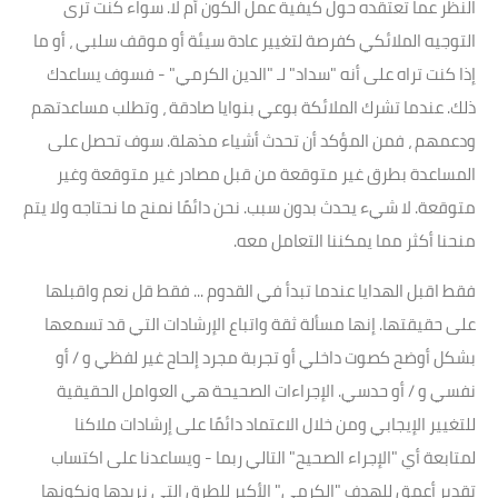
النظر عما تعتقده حول كيفية عمل الكون أم لا. سواء كنت ترى
التوجيه الملائكي كفرصة لتغيير عادة سيئة أو موقف سلبي ، أو ما
إذا كنت تراه على أنه "سداد" لـ "الدين الكرمي" - فسوف يساعدك
ذلك. عندما تشرك الملائكة بوعي بنوايا صادقة ، وتطلب مساعدتهم
ودعمهم ، فمن المؤكد أن تحدث أشياء مذهلة. سوف تحصل على
المساعدة بطرق غير متوقعة من قبل مصادر غير متوقعة وغير
متوقعة. لا شيء يحدث بدون سبب. نحن دائمًا نمنح ما نحتاجه ولا يتم
منحنا أكثر مما يمكننا التعامل معه.
فقط اقبل الهدايا عندما تبدأ في القدوم ... فقط قل نعم واقبلها
على حقيقتها. إنها مسألة ثقة واتباع الإرشادات التي قد تسمعها
بشكل أوضح كصوت داخلي أو تجربة مجرد إلحاح غير لفظي و / أو
نفسي و / أو حدسي. الإجراءات الصحيحة هي العوامل الحقيقية
للتغيير الإيجابي ومن خلال الاعتماد دائمًا على إرشادات ملاكنا
لمتابعة أي "الإجراء الصحيح" التالي ربما - ويساعدنا على اكتساب
تقدير أعمق للهدف "الكرمي" الأكبر للطرق التي نريدها ونكونها