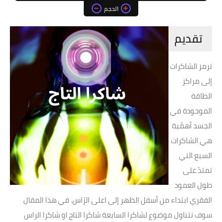
الحجم
تقديم
ترمز الشاكرات
إلى مراكز
الطاقة
الموجودة في
الجسد أهمّية
هي الشاكرات
السبع التي
تمتدّ على
طول العمود
الفقري ابتداء من أسفل الظهر إلى اعلى الرّاس. في هذا المقال
سوف نتناول موضوع لشاكرا السابعة شاكرا التاج او شاكرا الراس