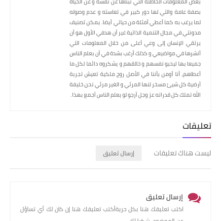
بعض المعلومات الخاطئة التي تبناها عن نفسه و عن الحياة
بصفة عامة والتي لها دور كبير في تعاسته و عدم وصوله
لما يرغب به كما أعطي أمثلة من حياتي أيضا. يمكن تصنيف
مدونتي في مجال التنمية الذاتية غير أن هدفي الأول هو أن
يرتقي الإنسان إلى وعي أعلى من خلال المعلومات التي
أنشرها في مواضيعي و كذلك أرغب بشدة في أن بعلم الناس
جميعا بها ليحبو نفسهم و خالقهم و يشكروه دائما لكل ما
أعطاهم، أنا أومن بأننا في الأصل روح ملكية تعيش تجربة
أرضية كل شيئ مسخر لنها المرئي و الغير مرئي نحن خليفة
الله تملك كل قدراته عز وجل أرجو لو يعلم الناس أجمع بهذا.
تعليقات
ليست هناك تعليقات
إرسال تعليق
إرسال تعليق
اكتب تعليقك هنا بكل حريةأكتب تعليقك هنا إن كان لك أي تساؤل
عن الموضوع، شكرا لك