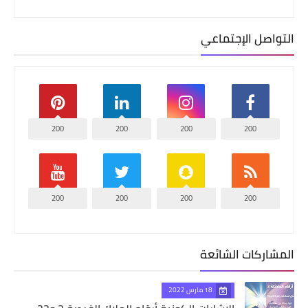
التواصل الإجتماعي
200
200
200
200
200
200
200
200
المشاركات الشائعة
18 مارس 2022