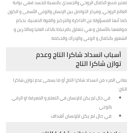
تعتبر منبع الكمال الروحي والجسدي بالنسبة للجسد فهي بوابة
العالم الروحي، ومركز التواصل بين الإنسان والوعي الأسمى و الكون
كما أنها المسؤولة عن االذاكرة والتركيز والقوة الذهنية. بحكم
موقعها بالأسفل و هي تتعلق بالارتباط بالذات العليا وبالآخرين و
الشعور بالكمال و الوعي والإدراك والحكمة
أسباب انسداد شاكرا التاج وعدم
توازن
شاكرا التاج
يعاني المرء من انسداد
شاكرا التاج
أو ما يسمى عدم توازن
شاكرا
التاج
:
في حال لم يكن لالإنسان
في التعلم و المعرفة او الرقي
بالوعي
في حال لم يكن لالإنسان أهداف