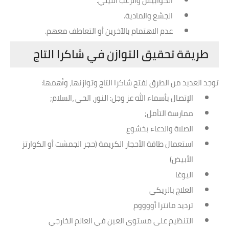
الكوابيس والرعب الليلي.
الجشع والمادية.
عدم الاهتمام بالآخرين أو التعاطف معهم.
طريقة تحقيق التوازن في
شاكرا التاج
توجد العديد من الطرق لفتح شاكرا التاج وتوازنها، وأهمها:
الإتصال بأسماء الله عز وجل: النور، الحي ،السلام;
ممارسة التأمل;
الصلاة والدعاء بخشوع
استعمال طاقة الأحجار الكريمة (حجر الجمشت أو الكوارتز
الأبيض)
اليوغا
العلاج بالريكي
ترديد مانترا أووووم
التنظيم على مستوى العين في العالم الخارجي