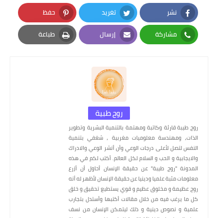
نشر
تغريد
حفظ
Pinterest
Twitter
Facebook
مشاركة
إرسال
طباعة
Print
Email
Whatsapp
روح طبية
روح طيبة قارئة وكاتبة ومهتمة بالتنمية البشرية وتطوير
الذات، ومهندسة معلوميات مغربية ، شغفي بتنمية
النفس لتصل لأعلى درجات الوعي وأن أنشر الوعي والادراك
والايجابية و الحب و السلام لكل العالم. أكتب لكم في هذه
المدونة "روح طيبة" عن حقيقة الإنسان أحاول أن أزرع
معلومات مثبة علميا ودينيا عن حقيقة الإنسان لأظهر له أنه
روح عظيمة و مخلوق عظيم و قوي يستطيع تحقيق و خلق
كل ما يرغب فيه من خلال مقالات أكتبها وأستدل بتجارب
علمية و نصوص دينية و ذلك ليتمكن الإنسان من نسف